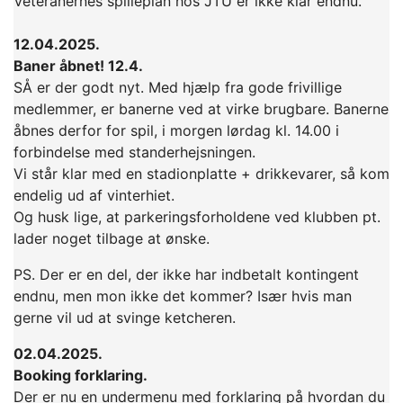
Veteranernes spilleplan hos JTU er ikke klar endnu.
12.04.2025.
Baner åbnet! 12.4.
SÅ er der godt nyt. Med hjælp fra gode frivillige
medlemmer, er banerne ved at virke brugbare. Banerne
åbnes derfor for spil, i morgen lørdag kl. 14.00 i
forbindelse med standerhejsningen.
Vi står klar med en stadionplatte + drikkevarer, så kom
endelig ud af vinterhiet.
Og husk lige, at parkeringsforholdene ved klubben pt.
lader noget tilbage at ønske.
PS. Der er en del, der ikke har indbetalt kontingent
endnu, men mon ikke det kommer? Især hvis man
gerne vil ud at svinge ketcheren.
02.04.2025.
Booking forklaring.
Der er nu en undermenu med forklaring på hvordan du