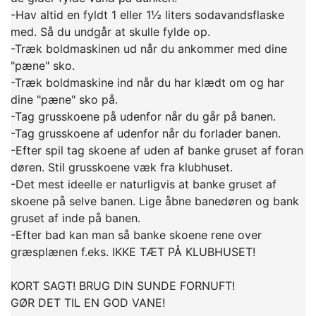
-Hav altid en fyldt 1 eller 1½ liters sodavandsflaske
med. Så du undgår at skulle fylde op.
-Træk boldmaskinen ud når du ankommer med dine
"pæne" sko.
-Træk boldmaskine ind når du har klædt om og har
dine "pæne" sko på.
-Tag grusskoene på udenfor når du går på banen.
-Tag grusskoene af udenfor når du forlader banen.
-Efter spil tag skoene af uden af banke gruset af foran
døren. Stil grusskoene væk fra klubhuset.
-Det mest ideelle er naturligvis at banke gruset af
skoene på selve banen. Lige åbne banedøren og bank
gruset af inde på banen.
-Efter bad kan man så banke skoene rene over
græsplænen f.eks. IKKE TÆT PÅ KLUBHUSET!
KORT SAGT! BRUG DIN SUNDE FORNUFT!
GØR DET TIL EN GOD VANE!