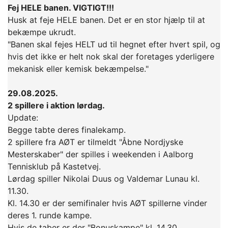
Fej HELE banen. VIGTIGT!!!
Husk at feje HELE banen. Det er en stor hjælp til at
bekæmpe ukrudt.
"Banen skal fejes HELT ud til hegnet efter hvert spil, og
hvis det ikke er helt nok skal der foretages yderligere
mekanisk eller kemisk bekæmpelse."
29.08.2025.
2 spillere i aktion lørdag.
Update:
Begge tabte deres finalekamp.
2 spillere fra AØT er tilmeldt "Åbne Nordjyske
Mesterskaber" der spilles i weekenden i Aalborg
Tennisklub på Kastetvej.
Lørdag spiller Nikolai Duus og Valdemar Lunau kl.
11.30.
Kl. 14.30 er der semifinaler hvis AØT spillerne vinder
deres 1. runde kampe.
Hvis de taber er der "Bonuskampe" kl. 14.30.