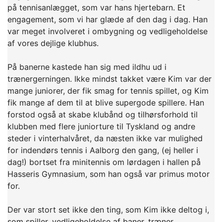
på tennisanlægget, som var hans hjertebarn. Et
engagement, som vi har glæde af den dag i dag. Han
var meget involveret i ombygning og vedligeholdelse
af vores dejlige klubhus.
På banerne kastede han sig med ildhu ud i
trænergerningen. Ikke mindst takket være Kim var der
mange juniorer, der fik smag for tennis spillet, og Kim
fik mange af dem til at blive supergode spillere. Han
forstod også at skabe klubånd og tilhørsforhold til
klubben med flere juniorture til Tyskland og andre
steder i vinterhalvåret, da næsten ikke var mulighed
for indendørs tennis i Aalborg den gang, (ej heller i
dag!) bortset fra minitennis om lørdagen i hallen på
Hasseris Gymnasium, som han også var primus motor
for.
Der var stort set ikke den ting, som Kim ikke deltog i,
som spiller, vedligeholdelse af baner, træner,