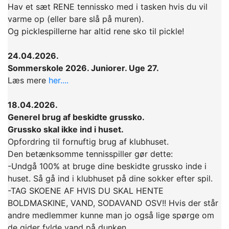
Hav et sæt RENE tennissko med i tasken hvis du vil
varme op (eller bare slå på muren).
Og picklespillerne har altid rene sko til pickle!
24.04.2026.
Sommerskole 2026. Juniorer. Uge 27.
Læs mere
her....
18.04.2026.
Generel brug af beskidte grussko.
Grussko skal ikke ind i huset.
Opfordring til fornuftig brug af klubhuset.
Den betænksomme tennisspiller gør dette:
-Undgå 100% at bruge dine beskidte grussko inde i
huset. Så gå ind i klubhuset på dine sokker efter spil.
-TAG SKOENE AF HVIS DU SKAL HENTE
BOLDMASKINE, VAND, SODAVAND OSV!! Hvis der står
andre medlemmer kunne man jo også lige spørge om
de gider fylde vand på dunken.