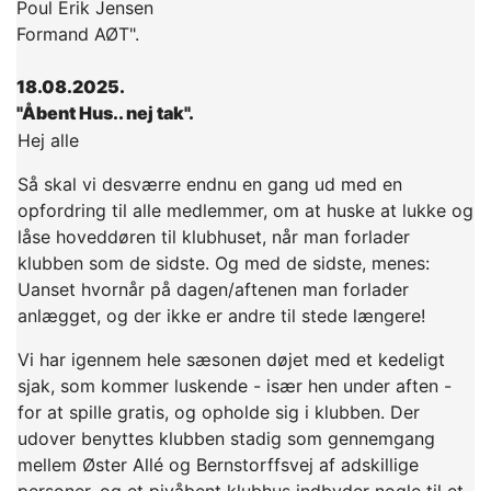
Poul Erik Jensen
Formand AØT".
18.08.2025.
"Åbent Hus.. nej tak".
Hej alle
Så skal vi desværre endnu en gang ud med en
opfordring til alle medlemmer, om at huske at lukke og
låse hoveddøren til klubhuset, når man forlader
klubben som de sidste. Og med de sidste, menes:
Uanset hvornår på dagen/aftenen man forlader
anlægget, og der ikke er andre til stede længere!
Vi har igennem hele sæsonen døjet med et kedeligt
sjak, som kommer luskende - især hen under aften -
for at spille gratis, og opholde sig i klubben. Der
udover benyttes klubben stadig som gennemgang
mellem Øster Allé og Bernstorffsvej af adskillige
personer, og et pivåbent klubhus indbyder nogle til et