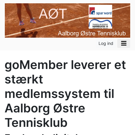
Log ind
goMember leverer et
stærkt
medlemssystem til
Aalborg Østre
Tennisklub