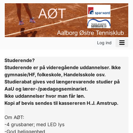
Log ind
Studerende?
Studerende er på videregående uddannelser. Ikke
gymnasie/HF, folkeskole, Handelsskole osv.
Studierabat gives ved længerevarende studier på
AaU og lærer-/pædagogseminariet.
Ikke uddannelser hvor man får løn.
Kopi af bevis sendes til kassereren H.J. Amstrup.
Om AØT:
-4 grusbaner; med LED lys
-God beliggenhed